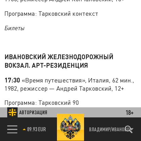
Программа: Тарковский контекст
Билеты
ИВАНОВСКИЙ ЖЕЛЕЗНОДОРОЖНЫЙ
ВОКЗАЛ. АРТ-РЕЗИДЕНЦИЯ
17:30
«Время путешествия», Италия, 62 мин.,
1982, режиссер — Андрей Тарковский, 12+
Программа: Тарковский 90
18+
АВТОРИЗАЦИЯ
Вход свободный
89.93 EUR
ВЛАДИМИР/ИВАНОВО
85.64 BRENT
19:00
«Калина красная», СССР, 108 мин., 1973,
режиссер Василий Шукшин, 12+