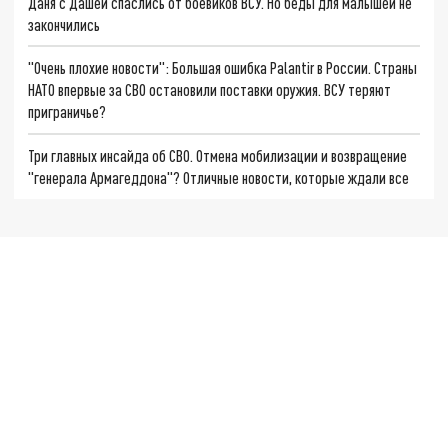
Даня с Дашей спаслись от боевиков ВСУ. Но беды для малышей не
закончились
"Очень плохие новости": Большая ошибка Palantir в России. Страны
НАТО впервые за СВО остановили поставки оружия. ВСУ теряют
приграничье?
Три главных инсайда об СВО. Отмена мобилизации и возвращение
"генерала Армагеддона"? Отличные новости, которые ждали все