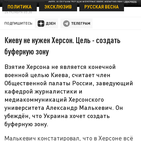
ФОТО: ALEX CHAN TSZ YUK/KEYSTONE PRESS AGENCY/GLOBALLOOKPRESS
ПОЛИТИКА
ЭКСКЛЮЗИВ
РУССКАЯ ВЕСНА
24 НОЯБРЯ 05:30
ПОДПИШИТЕСЬ:
Киеву не нужен Херсон. Цель - создать
буферную зону
Взятие Херсона не является конечной
военной целью Киева, считает член
Общественной палаты России, заведующий
кафедрой журналистики и
медиакоммуникаций Херсонского
университета Александр Малькевич. Он
убеждён, что Украина хочет создать
буферную зону.
Малькевич констатировал, что в Херсоне всё