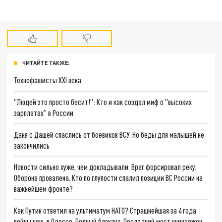
ЧИТАЙТЕ ТАКЖЕ:
Технофашисты XXI века
"Людей это просто бесит!": Кто и как создал миф о "высоких
зарплатах" в России
Даня с Дашей спаслись от боевиков ВСУ. Но беды для малышей не
закончились
Новости сильно хуже, чем докладывали. Враг форсировал реку.
Оборона провалена. Кто по глупости спалил позиции ВС России на
важнейшем фронте?
Как Путин ответил на ультиматум НАТО? Страшнейшая за 4 года
войны ночь в Одессе. Полный блэкаут. Последний мост уничтожен