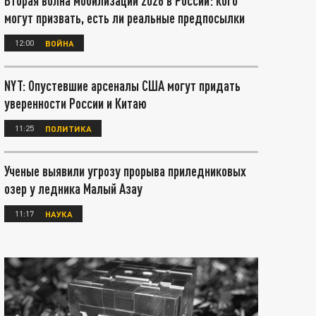
Вторая волна мобилизации 2026 в России: кого
могут призвать, есть ли реальные предпосылки
12:00
ВОЙНА
NYT: Опустевшие арсеналы США могут придать
уверенности России и Китаю
11:25
ПОЛИТИКА
Ученые выявили угрозу прорыва приледниковых
озер у ледника Малый Азау
11:17
НАУКА