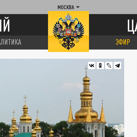
МОСКВА
ИЙ
Ц
АЛИТИКА
ЭФИР