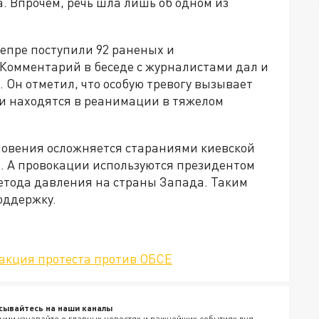
a. Впрочем, речь шла лишь об одном из
епре поступили 92 раненых и
Комментарий в беседе с журналистами дал и
 Он отметил, что особую тревогу вызывает
ни находятся в реанимации в тяжелом
новения осложняется стараниями киевской
. А провокации используются президентом
етода давления на страны Запада. Таким
оддержку.
а акция протеста против ОБСЕ
сывайтесь на наши каналы
ыми узнавайте о главных новостях и важнейших событиях дня.