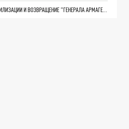
ТРИ ГЛАВНЫХ ИНСАЙДА ОБ СВО. ОТМЕНА МОБИЛИЗАЦИИ И ВОЗВРАЩЕНИЕ "ГЕНЕРАЛА АРМАГЕДДОНА"? ОТЛИЧНЫЕ НОВОСТИ, КОТОРЫЕ ЖДАЛИ ВСЕ