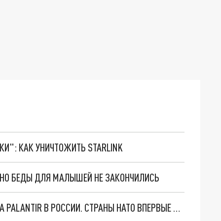
ТКИ": КАК УНИЧТОЖИТЬ STARLINK
. НО БЕДЫ ДЛЯ МАЛЫШЕЙ НЕ ЗАКОНЧИЛИСЬ
"ОЧЕНЬ ПЛОХИЕ НОВОСТИ": БОЛЬШАЯ ОШИБКА PALANTIR В РОССИИ. СТРАНЫ НАТО ВПЕРВЫЕ ЗА СВО ОСТАНОВИЛИ ПОСТАВКИ ОРУЖИЯ. ВСУ ТЕРЯЮТ ПРИГРАНИЧЬЕ?