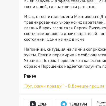
были озвучены в эфире телеканала 112.u
госпиталей, где находятся раненые.
Итак, в госпиталь имени Мечникова в Дн
травмированных украинских карателей. 
главный врач госпиталя Сергей Риженко.
состояние здоровья двоих карателей - о
состоянии. Один из них в коме.
Напомним, ситуация на линии соприкос
хунты. Режим перемирия не соблюдается
Украины Петром Порошенко в качестве м
образом Порошенко надеется получить п
Ранее
"Хуг, скажи правду!" - В Донецке прошл
Подпи
ДЗЕН
ТЕЛЕГРАМ
и перв