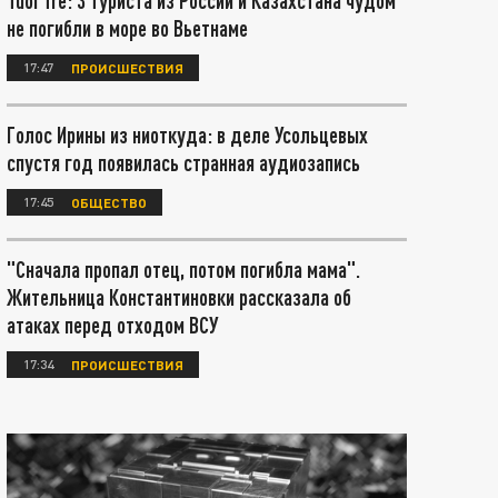
Tuoi Tre: 3 туриста из России и Казахстана чудом
не погибли в море во Вьетнаме
17:47
ПРОИСШЕСТВИЯ
Голос Ирины из ниоткуда: в деле Усольцевых
спустя год появилась странная аудиозапись
17:45
ОБЩЕСТВО
"Сначала пропал отец, потом погибла мама".
Жительница Константиновки рассказала об
атаках перед отходом ВСУ
17:34
ПРОИСШЕСТВИЯ