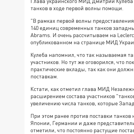
Глава украинского МИД Дмитрий Кулеба з
танков в ходе первой волны помощи.
"В рамках первой волны предоставления
140 единиц современных танков западных 
Abrams. И очень рассчитываем на Lecler
опубликованном на странице МИД Украин
Кулеба напомнил, что так называемая та
участников. Но тут же оговорился, что по
практические вклады, так как они долж
поставкам.
Кстати, как отметил глава МИД Незалеж
расширением состава участников "танко
увеличению числа танков, которые Запад
При этом ранее против поставки танков 
Японии, Германии и даже представител
отметили, что постоянно растущие поста