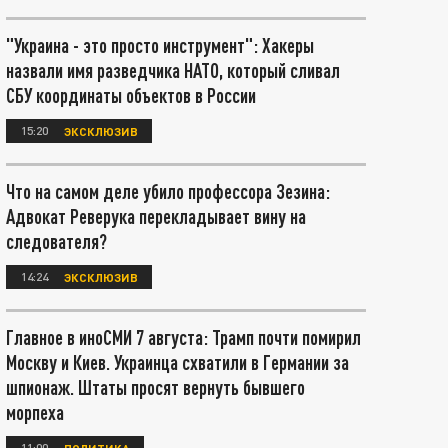
"Украина - это просто инструмент": Хакеры
назвали имя разведчика НАТО, который сливал
СБУ координаты объектов в России
15:20
ЭКСКЛЮЗИВ
Что на самом деле убило профессора Зезина:
Адвокат Реверука перекладывает вину на
следователя?
14:24
ЭКСКЛЮЗИВ
Главное в иноСМИ 7 августа: Трамп почти помирил
Москву и Киев. Украинца схватили в Германии за
шпионаж. Штаты просят вернуть бывшего
морпеха
11:00
ПОЛИТИКА