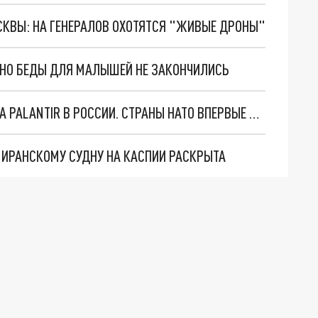
ОСКВЫ: НА ГЕНЕРАЛОВ ОХОТЯТСЯ "ЖИВЫЕ ДРОНЫ"
. НО БЕДЫ ДЛЯ МАЛЫШЕЙ НЕ ЗАКОНЧИЛИСЬ
"ОЧЕНЬ ПЛОХИЕ НОВОСТИ": БОЛЬШАЯ ОШИБКА PALANTIR В РОССИИ. СТРАНЫ НАТО ВПЕРВЫЕ ЗА СВО ОСТАНОВИЛИ ПОСТАВКИ ОРУЖИЯ. ВСУ ТЕРЯЮТ ПРИГРАНИЧЬЕ?
О ИРАНСКОМУ СУДНУ НА КАСПИИ РАСКРЫТА