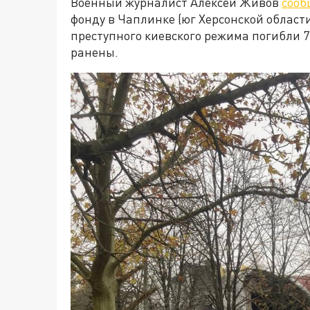
Военный журналист Алексей Живов
сооб
фонду в Чаплинке (юг Херсонской област
преступного киевского режима погибли 7
ранены.