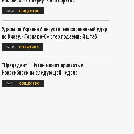
России, хотят вернуть его обратно
06:37
ОБЩЕСТВО
Удары по Украине 6 августа: массированный удар
по Киеву, «Торнадо-С» стер подземный штаб
06:34
ПОЛИТИКА
"Прецедент": Путин может приехать в
Новосибирск на следующей неделе
06:10
ОБЩЕСТВО