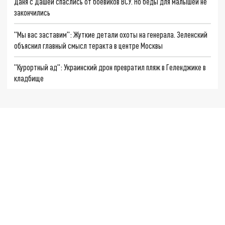
Даня с Дашей спаслись от боевиков ВСУ. Но беды для малышей не
закончились
"Мы вас заставим": Жуткие детали охоты на генерала. Зеленский
объяснил главный смысл теракта в центре Москвы
"Курортный ад": Украинский дрон превратил пляж в Геленджике в
кладбище