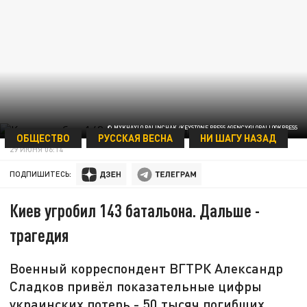
© MYKHAYLO PALINCHAK /KEYSTONE PRESS AGENCY/GLOBALLOOKPRESS
ОБЩЕСТВО
РУССКАЯ ВЕСНА
НИ ШАГУ НАЗАД
29 ИЮНЯ 06:14
ПОДПИШИТЕСЬ:
Киев угробил 143 батальона. Дальше -
трагедия
Военный корреспондент ВГТРК Александр
Сладков привёл показательные цифры
украинских потерь - 50 тысяч погибших