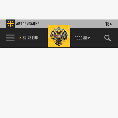
18+
АВТОРИЗАЦИЯ
89.93 EUR
РОССИЯ