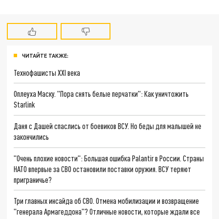
ЧИТАЙТЕ ТАКЖЕ:
Технофашисты XXI века
Оплеуха Маску. "Пора снять белые перчатки": Как уничтожить
Starlink
Даня с Дашей спаслись от боевиков ВСУ. Но беды для малышей не
закончились
"Очень плохие новости": Большая ошибка Palantir в России. Страны
НАТО впервые за СВО остановили поставки оружия. ВСУ теряют
приграничье?
Три главных инсайда об СВО. Отмена мобилизации и возвращение
"генерала Армагеддона"? Отличные новости, которые ждали все