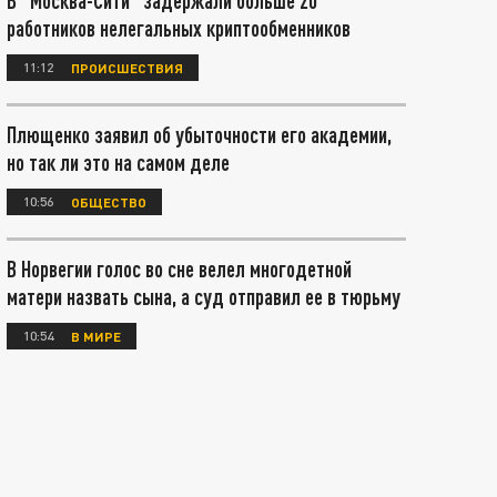
В "Москва-Сити" задержали больше 20
работников нелегальных криптообменников
11:12
ПРОИСШЕСТВИЯ
Плющенко заявил об убыточности его академии,
но так ли это на самом деле
10:56
ОБЩЕСТВО
В Норвегии голос во сне велел многодетной
матери назвать сына, а суд отправил ее в тюрьму
10:54
В МИРЕ