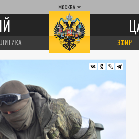
МОСКВА
ИЙ
Ц
АЛИТИКА
ЭФИР