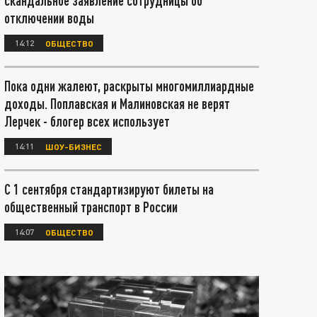
скандальное заявление сотрудницы об
отключении воды
14:12
ОБЩЕСТВО
Пока одни жалеют, раскрыты многомиллиардные
доходы. Поплавская и Малиновская не верят
Лерчек - блогер всех использует
14:11
ШОУ-БИЗНЕС
С 1 сентября стандартизируют билеты на
общественный транспорт в России
14:07
ОБЩЕСТВО