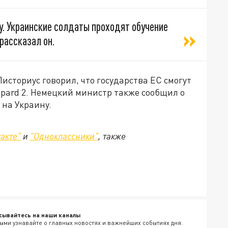
ну. Украинские солдаты проходят обучение
рассказал он.
сториус говорил, что государства ЕС смогут
opard 2. Немецкий министр также сообщил о
 на Украину.
акте"
и
"Одноклассники"
, также
сывайтесь на наши каналы
ыми узнавайте о главных новостях и важнейших событиях дня.