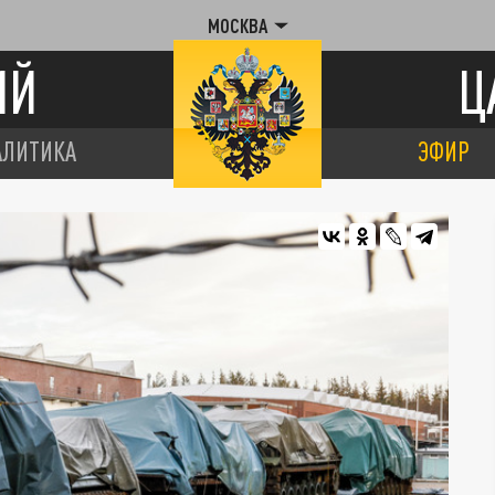
МОСКВА
ИЙ
Ц
АЛИТИКА
ЭФИР