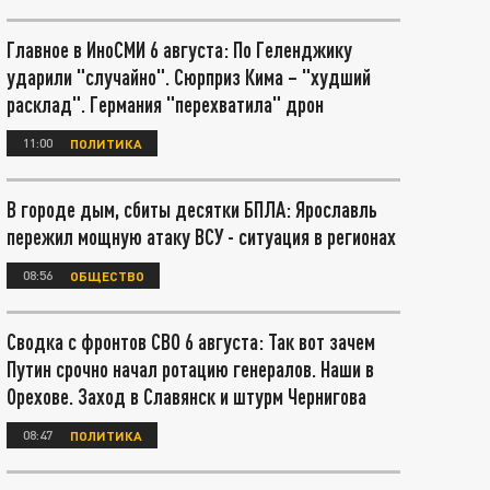
Главное в ИноСМИ 6 августа: По Геленджику
ударили "случайно". Сюрприз Кима – "худший
расклад". Германия "перехватила" дрон
11:00
ПОЛИТИКА
В городе дым, сбиты десятки БПЛА: Ярославль
пережил мощную атаку ВСУ - ситуация в регионах
08:56
ОБЩЕСТВО
Сводка с фронтов СВО 6 августа: Так вот зачем
Путин срочно начал ротацию генералов. Наши в
Орехове. Заход в Славянск и штурм Чернигова
08:47
ПОЛИТИКА