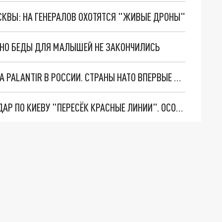
ОСКВЫ: НА ГЕНЕРАЛОВ ОХОТЯТСЯ "ЖИВЫЕ ДРОНЫ"
. НО БЕДЫ ДЛЯ МАЛЫШЕЙ НЕ ЗАКОНЧИЛИСЬ
"ОЧЕНЬ ПЛОХИЕ НОВОСТИ": БОЛЬШАЯ ОШИБКА PALANTIR В РОССИИ. СТРАНЫ НАТО ВПЕРВЫЕ ЗА СВО ОСТАНОВИЛИ ПОСТАВКИ ОРУЖИЯ. ВСУ ТЕРЯЮТ ПРИГРАНИЧЬЕ?
"ТЕРПЕНИЕ ПУТИНА ЛОПНУЛО". РЕКОРДНЫЙ УДАР ПО КИЕВУ "ПЕРЕСЁК КРАСНЫЕ ЛИНИИ". ОСОБЫЕ СПЕЦЫ КНДР НА ЛБС? ТАЙНЫЕ ПЕРЕГОВОРЫ ЕВРОПЫ И МОСКВЫ