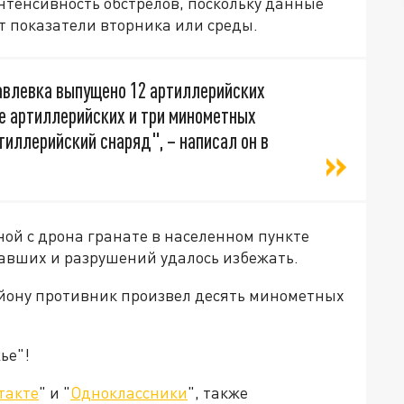
интенсивность обстрелов, поскольку данные
 показатели вторника или среды.
авлевка выпущено 12 артиллерийских
е артиллерийских и три минометных
тиллерийский снаряд", – написал он в
ой с дрона гранате в населенном пункте
давших и разрушений удалось избежать.
айону противник произвел десять минометных
ье"!
такте
" и "
Одноклассники
", также