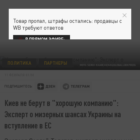
Товар пропал, штрафы остались: продавцы с
WB требуют ответов
В ПРЯМОМ ЭФИРЕ:
ПОЛИТИКА
ПАРТНЕРЫ
ФОТО: SERGII KHARCHENKO/GLOBALLOOKPRESS
11 ФЕВРАЛЯ 01:50
ПОДПИШИТЕСЬ:
Киев не берут в "хорошую компанию":
Эксперт о мизерных шансах Украины на
вступление в ЕС