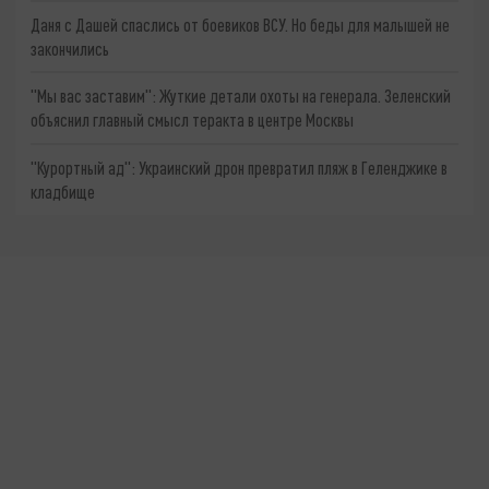
Даня с Дашей спаслись от боевиков ВСУ. Но беды для малышей не
закончились
"Мы вас заставим": Жуткие детали охоты на генерала. Зеленский
объяснил главный смысл теракта в центре Москвы
"Курортный ад": Украинский дрон превратил пляж в Геленджике в
кладбище