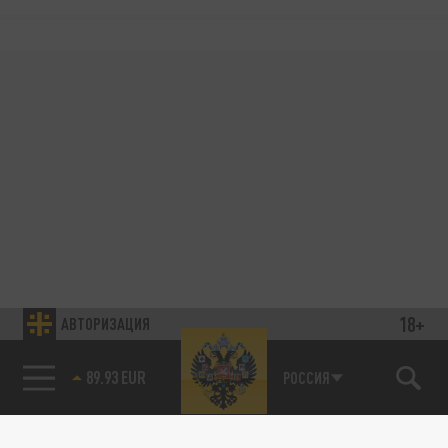
18+
АВТОРИЗАЦИЯ
89.93 EUR
РОССИЯ