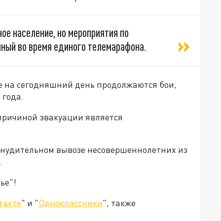
ное население, но мероприятия по
нный во время единого телемарафона.
де на сегодняшний день продолжаются бои,
 года.
 причиной эвакуации является
инудительном вывозе несовершеннолетних из
.
ье"!
такте
" и "
Одноклассники
", также
.