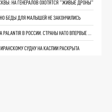
ОСКВЫ: НА ГЕНЕРАЛОВ ОХОТЯТСЯ "ЖИВЫЕ ДРОНЫ"
. НО БЕДЫ ДЛЯ МАЛЫШЕЙ НЕ ЗАКОНЧИЛИСЬ
"ОЧЕНЬ ПЛОХИЕ НОВОСТИ": БОЛЬШАЯ ОШИБКА PALANTIR В РОССИИ. СТРАНЫ НАТО ВПЕРВЫЕ ЗА СВО ОСТАНОВИЛИ ПОСТАВКИ ОРУЖИЯ. ВСУ ТЕРЯЮТ ПРИГРАНИЧЬЕ?
О ИРАНСКОМУ СУДНУ НА КАСПИИ РАСКРЫТА