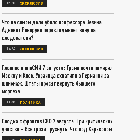
15:20
ЭКСКЛЮЗИВ
Что на самом деле убило профессора Зезина:
Адвокат Реверука перекладывает вину на
следователя?
14:24
ЭКСКЛЮЗИВ
Главное в иноСМИ 7 августа: Трамп почти помирил
Москву и Киев. Украинца схватили в Германии за
шпионаж. Штаты просят вернуть бывшего
морпеха
11:00
ПОЛИТИКА
Сводка с фронтов СВО 7 августа: Три критических
участка – Всё грозит рухнуть. Что под Харьковом
08:30
ПОЛИТИКА