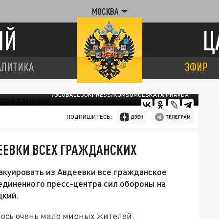
МОСКВА
ИЙ
Ц
АЛИТИКА
ЭФИР
/GLOBALLOOKPRESS/KOMSOMOLSKAYA PRAVDA
ПОДПИШИТЕСЬ:
ЕЕВКИ ВСЕХ ГРАЖДАНСКИХ
акуировать из Авдеевки все гражданское
ъединенного пресс-центра сил обороны на
цкий.
лось очень мало мирных жителей.