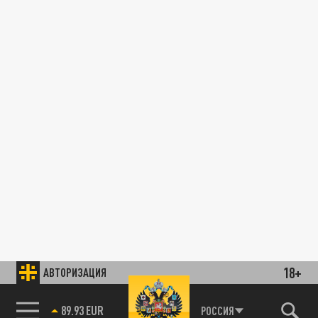
18+
АВТОРИЗАЦИЯ
89.93 EUR
РОССИЯ