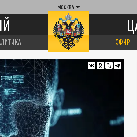
МОСКВА
ИЙ
Ц
АЛИТИКА
ЭФИР