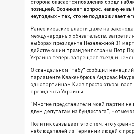
сторона опасается появления среди наб
позицией. Возникает вопрос: накануне в
неугодных - тех, кто не поддерживает е
Ранее киевские власти даже на законод
международных обязательств, запретили
выборах президента Незалежной 31 мар
действующий президент страны Петр Поро
Украина теперь запрещает въезд и нем
О скандальном "табу" сообщил немецкий
парламенте Квакенбрюка Андреас Маурер
однопартийцам Киев просто отказывает
президента Украины.
"Многие представители моей партии не 
двум депутатам из бундестага", - отмеч
Политик связывает это с тем, что украин
наблюдателей из Германии людей с прор