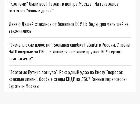
"Кротами" были все? Теракт в центре Москвы: На генералов
охотятся "живые дроны"
Даня с Дашей спаслись от боевиков ВСУ. Но беды для малышей не
закончились
"Очень плохие новости": Большая ошибка Palantir в России. Страны
НАТО впервые за СВО остановили поставки оружия. ВСУ теряют
приграничье?
"Терпение Путина лопнуло". Рекордный удар по Киеву "пересёк
красные линии". Особые спецы КНДР на ЛБС? Тайные переговоры
Европы и Москвы