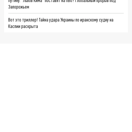
Путину. "Львов Кима" поставят на ПВО? Глобальный прорыв под
Запорожьем
Вот это триллер! Тайна удара Украины по иранскому судну на
Каспии раскрыта