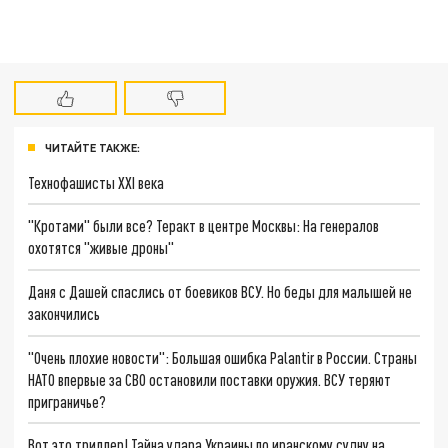
ЧИТАЙТЕ ТАКЖЕ:
Технофашисты XXI века
"Кротами" были все? Теракт в центре Москвы: На генералов
охотятся "живые дроны"
Даня с Дашей спаслись от боевиков ВСУ. Но беды для малышей не
закончились
"Очень плохие новости": Большая ошибка Palantir в России. Страны
НАТО впервые за СВО остановили поставки оружия. ВСУ теряют
приграничье?
Вот это триллер! Тайна удара Украины по иранскому судну на