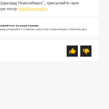
"Царьград Новосибирск", присылайте свои
ную почту
nsk@tsargrad.tv
сывайтесь на наши каналы
ыми узнавайте о главных новостях и важнейших событиях дня.