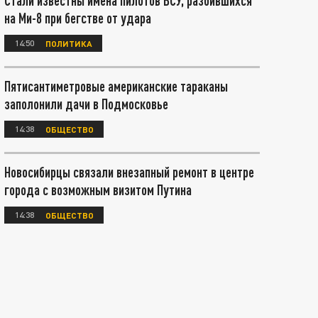
Стали известны имена пилотов ВСУ, разбившихся
на Ми-8 при бегстве от удара
14:50
ПОЛИТИКА
Пятисантиметровые американские тараканы
заполонили дачи в Подмосковье
14:38
ОБЩЕСТВО
Новосибирцы связали внезапный ремонт в центре
города с возможным визитом Путина
14:38
ОБЩЕСТВО