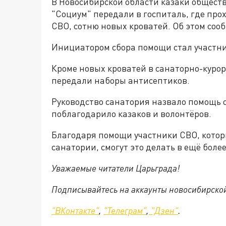
В Новосибирской области казаки общест
"Социум" передали в госпиталь, где про
СВО, сотню новых кроватей. Об этом соо
Инициатором сбора помощи стал участни
Кроме новых кроватей в санаторно-куро
передали наборы антисептиков.
Руководство санатория назвало помощь 
поблагодарило казаков и волонтёров.
Благодаря помощи участники СВО, котор
санатории, смогут это делать в ещё боле
Уважаемые читатели Царьграда!
Подписывайтесь на аккаунты новосибирско
"ВКонтакте"
,
"Телеграм"
,
"Дзен"
.