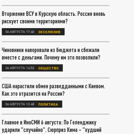
Вторжение ВСУ в Курскую область. Россия вновь
рискует своими территориями?
06 АВГУСТА 17:40
ЭКСКЛЮЗИВ
Чиновники наворовали из бюджета и сбежали
вместе с деньгами. Почему им это позволили?
06 АВГУСТА 14:52
ОБЩЕСТВО
США нарастили обмен разведданными с Киевом.
Как это отразится на России?
06 АВГУСТА 12:48
ПОЛИТИКА
Главное в ИноСМИ 6 августа: По Геленджику
ударили "случайно". Сюрприз Кима – "худший