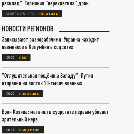
расклад". Германия "перехватила" дрон
06 АВГУСТА 11:00
ПОЛИТИКА
НОВОСТИ РЕГИОНОВ
Записывают разнорабочими: Украина находит
наемников в Колумбии в соцсетях
00:33
СВО
"Оглушительная пощёчина Западу": Путин
отправил на восток 13-тысяч военных
00:22
ПОЛИТИКА
Врач Козина: метанол в суррогате первым убивает
зрительный нерв
00:11
ОБЩЕСТВО