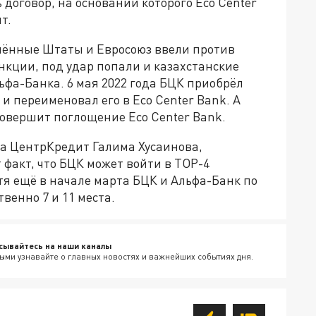
 договор, на основании которого Eco Center
т.
инённые Штаты и Евросоюз ввели против
кции, под удар попали и казахстанские
ьфа-Банка. 6 мая 2022 года БЦК приобрёл
и переименовал его в Eco Center Bank. А
 совершит поглощение Eco Center Bank.
а ЦентрКредит Галима Хусаинова,
 факт, что БЦК может войти в TOP-4
отя ещё в начале марта БЦК и Альфа-Банк по
венно 7 и 11 места.
сывайтесь на наши каналы
ыми узнавайте о главных новостях и важнейших событиях дня.