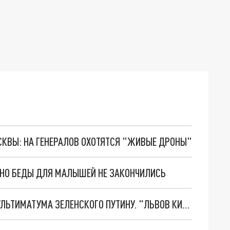
ОСКВЫ: НА ГЕНЕРАЛОВ ОХОТЯТСЯ "ЖИВЫЕ ДРОНЫ"
. НО БЕДЫ ДЛЯ МАЛЫШЕЙ НЕ ЗАКОНЧИЛИСЬ
НОВОЕ МАСШТАБНЕЙШЕЕ НАСТУПЛЕНИЕ. ТРИ УЛЬТИМАТУМА ЗЕЛЕНСКОГО ПУТИНУ. "ЛЬВОВ КИМА" ПОСТАВЯТ НА ПВО? ГЛОБАЛЬНЫЙ ПРОРЫВ ПОД ЗАПОРОЖЬЕМ