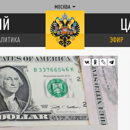
МОСКВА
ИЙ
Ц
АЛИТИКА
ЭФИР