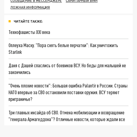
СООБЩЕНИЕ В МЕССЕНДЖЕРЕ
САНИТАРНЫЙ ВРАЧ
ЛОЖНАЯ ИНФОРМАЦИЯ
ЧИТАЙТЕ ТАКЖЕ:
Технофашисты XXI века
Оплеуха Маску. "Пора снять белые перчатки": Как уничтожить
Starlink
Даня с Дашей спаслись от боевиков ВСУ. Но беды для малышей не
закончились
"Очень плохие новости": Большая ошибка Palantir в России. Страны
НАТО впервые за СВО остановили поставки оружия. ВСУ теряют
приграничье?
Три главных инсайда об СВО. Отмена мобилизации и возвращение
"генерала Армагеддона"? Отличные новости, которые ждали все