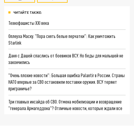
ЧИТАЙТЕ ТАКЖЕ:
Технофашисты XXI века
Оплеуха Маску. "Пора снять белые перчатки": Как уничтожить
Starlink
Даня с Дашей спаслись от боевиков ВСУ. Но беды для малышей не
закончились
"Очень плохие новости": Большая ошибка Palantir в России. Страны
НАТО впервые за СВО остановили поставки оружия. ВСУ теряют
приграничье?
Три главных инсайда об СВО. Отмена мобилизации и возвращение
"генерала Армагеддона"? Отличные новости, которые ждали все