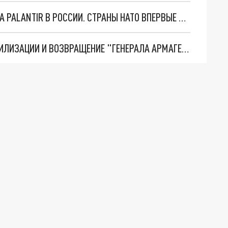
"ОЧЕНЬ ПЛОХИЕ НОВОСТИ": БОЛЬШАЯ ОШИБКА PALANTIR В РОССИИ. СТРАНЫ НАТО ВПЕРВЫЕ ЗА СВО ОСТАНОВИЛИ ПОСТАВКИ ОРУЖИЯ. ВСУ ТЕРЯЮТ ПРИГРАНИЧЬЕ?
ТРИ ГЛАВНЫХ ИНСАЙДА ОБ СВО. ОТМЕНА МОБИЛИЗАЦИИ И ВОЗВРАЩЕНИЕ "ГЕНЕРАЛА АРМАГЕДДОНА"? ОТЛИЧНЫЕ НОВОСТИ, КОТОРЫЕ ЖДАЛИ ВСЕ