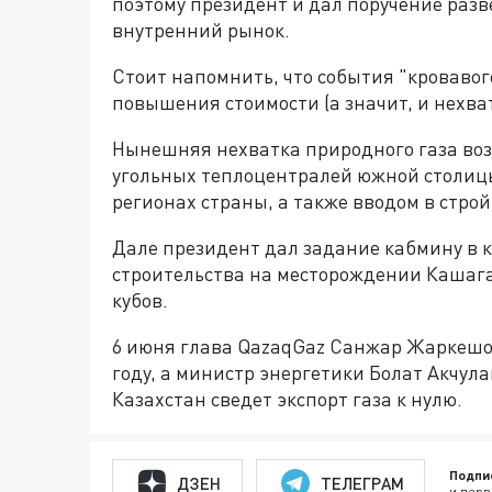
поэтому президент и дал поручение разв
внутренний рынок.
Стоит напомнить, что события "кровавог
повышения стоимости (а значит, и нехват
Нынешняя нехватка природного газа воз
угольных теплоцентралей южной столи
регионах страны, а также вводом в строй
Дале президент дал задание кабмину в 
строительства на месторождении Кашаг
кубов.
6 июня глава QazaqGaz Санжар Жаркешов 
году, а министр энергетики Болат Акчула
Казахстан сведет экспорт газа к нулю.
Подпи
ДЗЕН
ТЕЛЕГРАМ
и перв