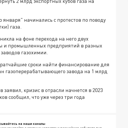
ернуть 2 млрд экспортных кубов газа на
о января" начинались с протестов по поводу
ки) газа.
никла на фоне перехода на него двух
цы и промышленных предприятий в разных
 заводов газохимии.
кратчайшие сроки найти финансирование для
ан газоперерабатывающего завода на 1 млрд
заявил, кризис в отрасли начнется в 2023
ков сообщил, что уже через три года
сывайтесь на наши каналы
ыми узнавайте о главных новостях и важнейших событиях дня.