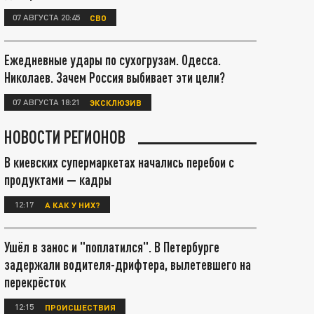
07 АВГУСТА 20:45
СВО
Ежедневные удары по сухогрузам. Одесса.
Николаев. Зачем Россия выбивает эти цели?
07 АВГУСТА 18:21
ЭКСКЛЮЗИВ
НОВОСТИ РЕГИОНОВ
В киевских супермаркетах начались перебои с
продуктами — кадры
12:17
А КАК У НИХ?
Ушёл в занос и "поплатился". В Петербурге
задержали водителя-дрифтера, вылетевшего на
перекрёсток
12:15
ПРОИСШЕСТВИЯ