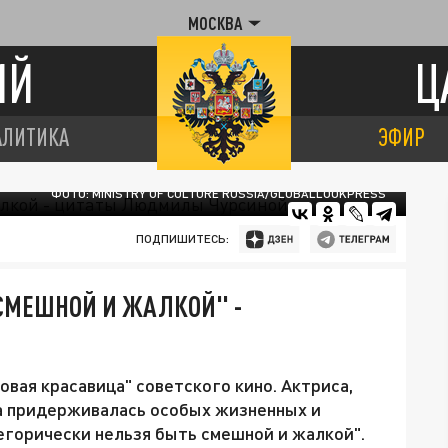
МОСКВА
ИЙ
Ц
АЛИТИКА
ЭФИР
ФОТО: MINISTRY OF CULTURE RUSSIA/GLOBALLOOKPRESS
ПОДПИШИТЕСЬ:
СМЕШНОЙ И ЖАЛКОЙ" -
овая красавица" советского кино. Актриса,
да придерживалась особых жизненных и
тегорически нельзя быть смешной и жалкой".