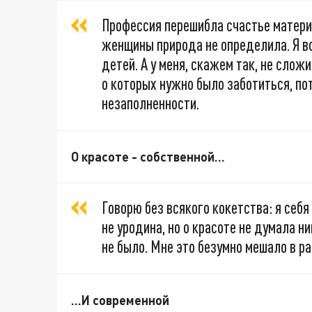
Профессия перешибла счастье материн
женщины природа не определила. Я в
детей. А у меня, скажем так, не слож
о которых нужно было заботиться, по
незаполненности.
О красоте - собственной…
Говорю без всякого кокетства: я себя
не уродина, но о красоте не думала н
не было. Мне это безумно мешало в ра
…И современной