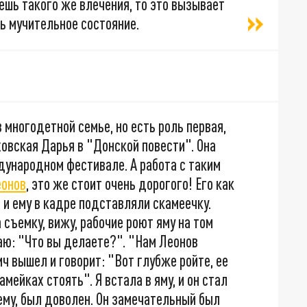
аешь такого же влечения, то это вызывает
нь мучительное состояние.
в многодетной семье, но есть роль первая,
ховская Дарья в "Донской повести". Она
дународном фестивале. А работа с таким
еонов
, это же стоит очень дорогого! Его как
 и ему в кадре подставляли скамеечку.
съемку, вижу, рабочие роют яму на том
аю: "Что вы делаете?". "Нам Леонов
ич вышел и говорит: "Вот глубже ройте, ее
амейках стоять". Я встала в яму, и он стал
ему, был доволен. Он замечательный был