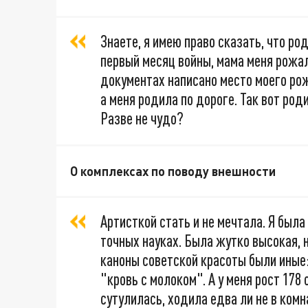
Знаете, я имею право сказать, что род
первый месяц войны, мама меня рожал
документах написано место моего рож
а меня родила по дороге. Так вот род
Разве не чудо?
О комплексах по поводу внешности
Артисткой стать и не мечтала. Я была
точных науках. Была жутко высокая, 
каноны советской красоты были иные:
"кровь с молоком". А у меня рост 178
сутулилась, ходила едва ли не в комн