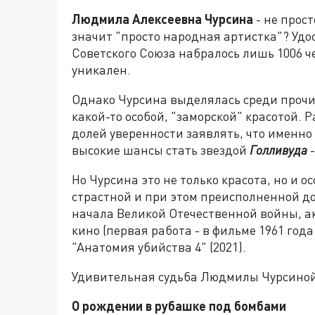
Людмила Алексеевна Чурсина
- не прос
значит "просто народная артистка"? Удо
Советского Союза набралось лишь 1006 че
уникален.
Однако Чурсина выделялась среди прочи
какой-то особой, "заморской" красотой. 
долей уверенности заявлять, что именн
высокие шансы стать звездой
Голливуда
-
Но Чурсина это не только красота, но и
страстной и при этом преисполненной до
начала Великой Отечественной войны, акт
кино (первая работа - в фильме 1961 года
"Анатомия убийства 4" (2021).
Удивительная судьба Людмилы Чурсиной 
О рождении в рубашке под бомбами