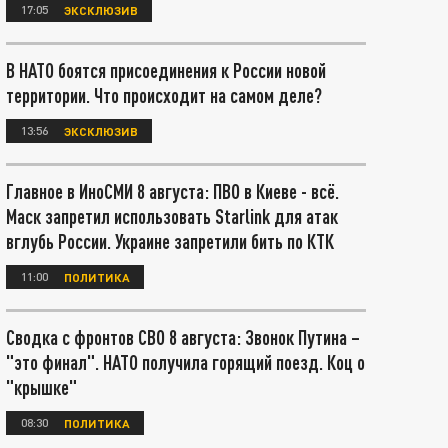
17:05
ЭКСКЛЮЗИВ
В НАТО боятся присоединения к России новой
территории. Что происходит на самом деле?
13:56
ЭКСКЛЮЗИВ
Главное в ИноСМИ 8 августа: ПВО в Киеве - всё.
Маск запретил использовать Starlink для атак
вглубь России. Украине запретили бить по КТК
11:00
ПОЛИТИКА
Сводка с фронтов СВО 8 августа: Звонок Путина –
"это финал". НАТО получила горящий поезд. Коц о
"крышке"
08:30
ПОЛИТИКА