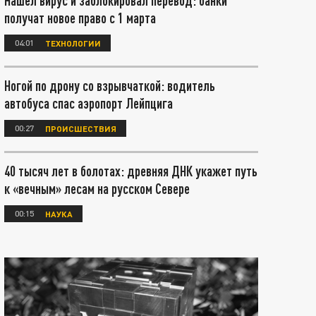
Нашел вирус и заблокировал перевод: банки
получат новое право с 1 марта
04:01
ТЕХНОЛОГИИ
Ногой по дрону со взрывчаткой: водитель
автобуса спас аэропорт Лейпцига
00:27
ПРОИСШЕСТВИЯ
40 тысяч лет в болотах: древняя ДНК укажет путь
к «вечным» лесам на русском Севере
00:15
НАУКА