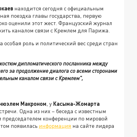
окаев
находится сегодня с официальным
ная поездка главы государства, первую
соко оценили этот жест. Французский журнал
ужить каналом связи с Кремлем для Парижа.
а особая роль и политический вес среди стран
в костюм дипломатического посланника между
его за продолжение диалога со всеми сторонами
тельным каналом связи с Кремлем",
нюэлем Макроном
, у
Касыма-Жомарта
тречи. Одна из них – беседа с известным
и председателем конференции по мировой
 этом появилась
информация
на сайте лидера