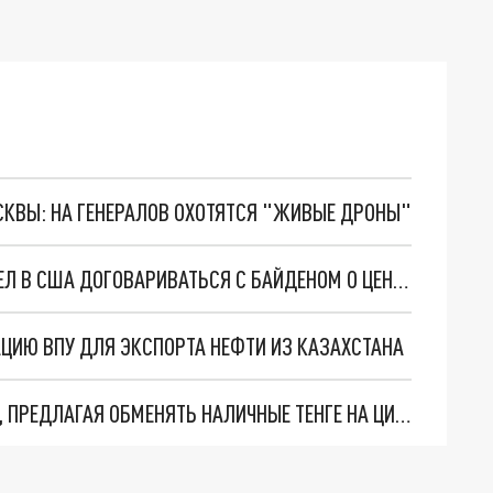
ОСКВЫ: НА ГЕНЕРАЛОВ ОХОТЯТСЯ "ЖИВЫЕ ДРОНЫ"
МАКРОН ПОСЛЕ ВСТРЕЧИ С ТОКАЕВЫМ ВЫЛЕТЕЛ В США ДОГОВАРИВАТЬСЯ С БАЙДЕНОМ О ЦЕНЕ НА ГАЗ
ЦИЮ ВПУ ДЛЯ ЭКСПОРТА НЕФТИ ИЗ КАЗАХСТАНА
МОШЕННИКИ ОБВОРОВЫВАЮТ КАЗАХСТАНЦЕВ, ПРЕДЛАГАЯ ОБМЕНЯТЬ НАЛИЧНЫЕ ТЕНГЕ НА ЦИФРОВЫЕ