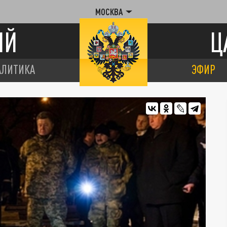
МОСКВА
ИЙ
Ц
АЛИТИКА
ЭФИР