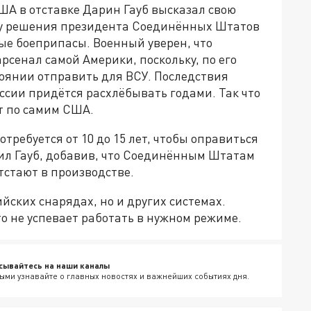
А в отставке Дарин Гауб высказал свою
ду решения президента Соединённых Штатов
ые боеприпасы. Военный уверен, что
рсенал самой Америки, поскольку, по его
тоянии отправить для ВСУ. Последствия
ссии придётся расхлёбывать годами. Так что
т по самим США.
требуется от 10 до 15 лет, чтобы оправиться
чнил Гауб, добавив, что Соединённым Штатам
тстают в производстве.
ийских снарядах, но и других системах.
 не успевает работать в нужном режиме.
сывайтесь на наши каналы
ыми узнавайте о главных новостях и важнейших событиях дня.