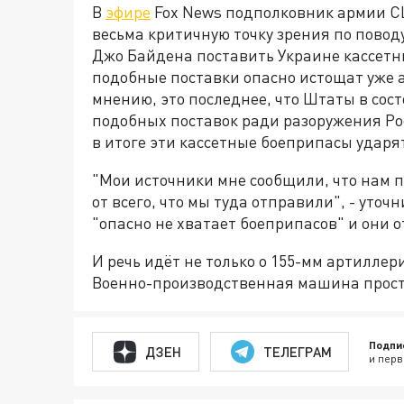
В
эфире
Fox News подполковник армии СШ
весьма критичную точку зрения по пово
Джо Байдена поставить Украине кассетн
подобные поставки опасно истощат уже а
мнению, это последнее, что Штаты в сос
подобных поставок ради разоружения Ро
в итоге эти кассетные боеприпасы ударя
"Мои источники мне сообщили, что нам по
от всего, что мы туда отправили", - уто
"опасно не хватает боеприпасов" и они о
И речь идёт не только о 155-мм артиллер
Военно-производственная машина просто
Подпи
ДЗЕН
ТЕЛЕГРАМ
и перв