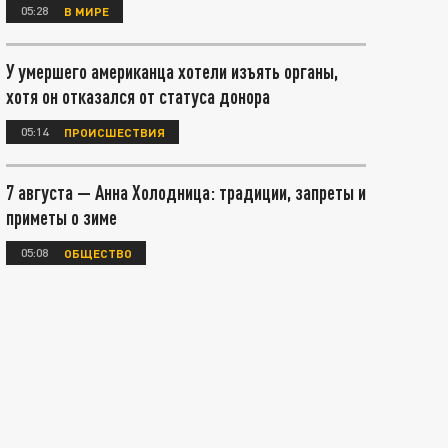
05:28
В МИРЕ
У умершего американца хотели изъять органы,
хотя он отказался от статуса донора
05:14
ПРОИСШЕСТВИЯ
7 августа — Анна Холодница: традиции, запреты и
приметы о зиме
05:08
ОБЩЕСТВО