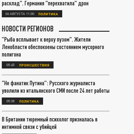
расклад". Германия "перехватила" дрон
06 АВГУСТА 11:00
ПОЛИТИКА
НОВОСТИ РЕГИОНОВ
"Рыба всплывает к верху пузом". Жители
Ленобласти обеспокоены состоянием мусорного
полигона
05:45
ПРОИСШЕСТВИЯ
"Не фанатик Путина": Русского журналиста
уволили из итальянского СМИ после 24 лет работы
05:38
ПОЛИТИКА
В Британии тюремный психолог призналась в
интимной связи с убийцей