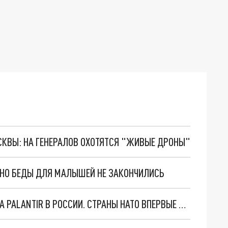
ОСКВЫ: НА ГЕНЕРАЛОВ ОХОТЯТСЯ "ЖИВЫЕ ДРОНЫ"
. НО БЕДЫ ДЛЯ МАЛЫШЕЙ НЕ ЗАКОНЧИЛИСЬ
"ОЧЕНЬ ПЛОХИЕ НОВОСТИ": БОЛЬШАЯ ОШИБКА PALANTIR В РОССИИ. СТРАНЫ НАТО ВПЕРВЫЕ ЗА СВО ОСТАНОВИЛИ ПОСТАВКИ ОРУЖИЯ. ВСУ ТЕРЯЮТ ПРИГРАНИЧЬЕ?