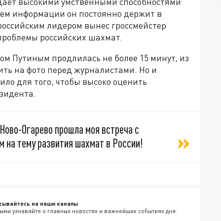
дает высокими умственными способностями
бъем информации он постоянно держит в
 российским лидером вынес гроссмейстер
 проблемы российских шахмат.
ом Путиным продлилась не более 15 минут, из
ть на фото перед журналистами. Но и
ило для того, чтобы высоко оценить
езидента.
Ново-Огарево прошла моя встреча с
на тему развития шахмат в России!
сывайтесь на наши каналы
ыми узнавайте о главных новостях и важнейших событиях дня.