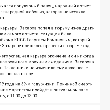
кончался популярный певец, народный артист
всенародной любовью, которая не иссякла
та.
й карьеры, Захаров попал в тюрьму из-за драки
ам самого артиста, ситуация была
 обкома КПСС Георгием Романовым, который
е Захарову пришлось провести в тюрьме год.
о его успешная карьера окончена и он никогда
о, вопреки всем мрачным ожиданиям, Захарова
. Поклонники не изменили ему даже после
вь пошла в гору.
19 года на 69-м году жизни. Причиной смерти
ние с артистом пройдёт в ритуальном зале
, с 11:00 до 13:00.