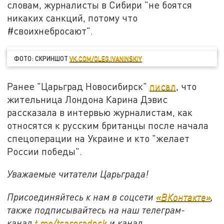
словам, журналисты в Сибири "не боятся
никаких санкций, потому что
#своихнебросают".
ФОТО: СКРИНШОТ
VK.COM/OLEG.IVANINSKIY
Ранее "Царьград Новосибирск"
писал
, что
жительница Лондона Карина Дэвис
рассказала в интервью журналистам, как
относятся к русским британцы после начала
спецоперации на Украине и кто "желает
России победы".
Уважаемые читатели Царьграда!
Присоединяйтесь к нам в соцсети
«ВКонтакте»
,
также подписывайтесь на наш телеграм-
канал
t.me/tsargradnsk
и канал