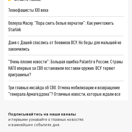
Технофашисты XXI века
Оплеуха Маску. "Пора снять белые перчатки": Как уничтожить
Starlink
Даня с Дашей спаслись от боевиков ВСУ. Но беды для малышей не
закончились
"Очень плохие новости": Большая ошибка Palantir в России. Страны
НАТО впервые за СВО остановили поставки оружия. ВСУ теряют
приграничье?
Три главных инсайда об СВО. Отмена мобилизации и возвращение
"генерала Армагеддона"? Отличные новости, которые ждали все
Подписывайтесь на наши каналы
и первыми узнавайте о главных новостях
и важнейших событиях дня.