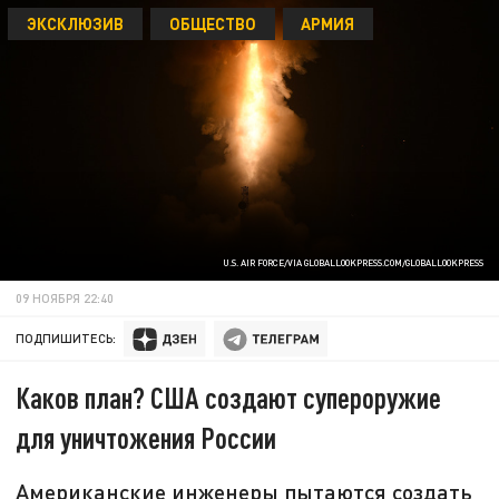
ЭКСКЛЮЗИВ
ОБЩЕСТВО
АРМИЯ
U.S. AIR FORCE/VIA GLOBALLOOKPRESS.COM/GLOBALLOOKPRESS
09 НОЯБРЯ 22:40
ПОДПИШИТЕСЬ:
Каков план? США создают супероружие
для уничтожения России
Американские инженеры пытаются создать