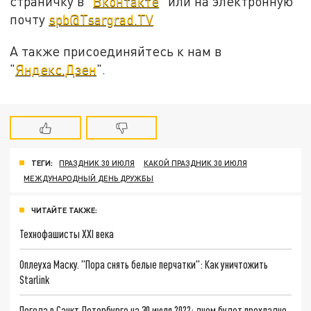
страничку в "
Вконтакте
" или на электронную
почту
spb@Tsargrad.TV
А также присоединяйтесь к нам в
"
Яндекс.Дзен
".
ТЕГИ:
ПРАЗДНИК 30 ИЮЛЯ
КАКОЙ ПРАЗДНИК 30 ИЮЛЯ
МЕЖДУНАРОДНЫЙ ДЕНЬ ДРУЖБЫ
ЧИТАЙТЕ ТАКЖЕ:
Технофашисты XXI века
Оплеуха Маску. "Пора снять белые перчатки": Как уничтожить
Starlink
Погода в Санкт-Петербурге на 30 июля 2022: днем будет прохладно