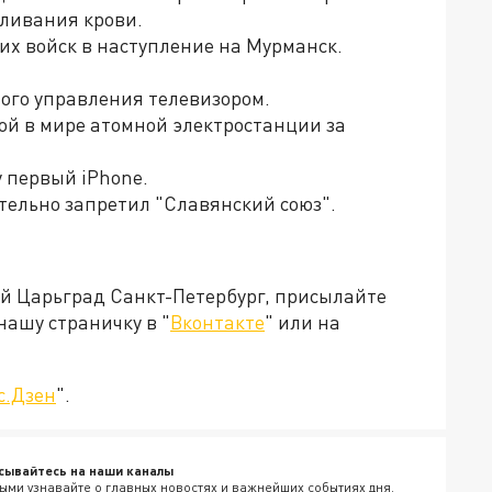
еливания крови.
ких войск в наступление на Мурманск.
ного управления телевизором.
рвой в мире атомной электростанции за
у первый iPhone.
тельно запретил "Славянский союз".
ей Царьград Санкт-Петербург, присылайте
нашу страничку в "
Вконтакте
" или на
с.Дзен
".
сывайтесь на наши каналы
ыми узнавайте о главных новостях и важнейших событиях дня.