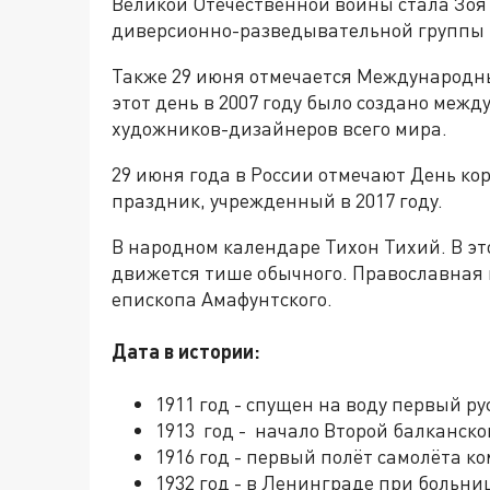
Великой Отечественной войны стала Зоя
диверсионно-разведывательной группы 
Также 29 июня отмечается Международн
этот день в 2007 году было создано ме
художников-дизайнеров всего мира.
29 июня года в России отмечают День ко
праздник, учрежденный в 2017 году.
В народном календаре Тихон Тихий. В эт
движется тише обычного. Православная 
епископа Амафунтского.
Дата в истории:
1911 год - спущен на воду первый р
1913 год - начало Второй балканско
1916 год - первый полёт самолёта к
1932 год - в Ленинграде при больни