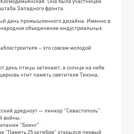
 Космодемьянская. Она была участницей
штаба Западного фронта.
ый день промышленного дизайна. Именно в
ждународное объединение индустриальных
раблестроителя – это совсем молодой
от день птицы затихают, а солнце на небе
церковь чтит память святителя Тихона,
усский дредноут — линкор "Севастополь".
й войны.
омпании "Боинг".
це "Память 25 октября" открылся первый