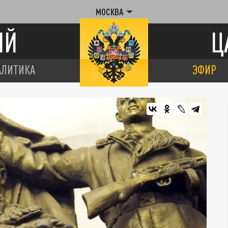
МОСКВА
ИЙ
Ц
АЛИТИКА
ЭФИР