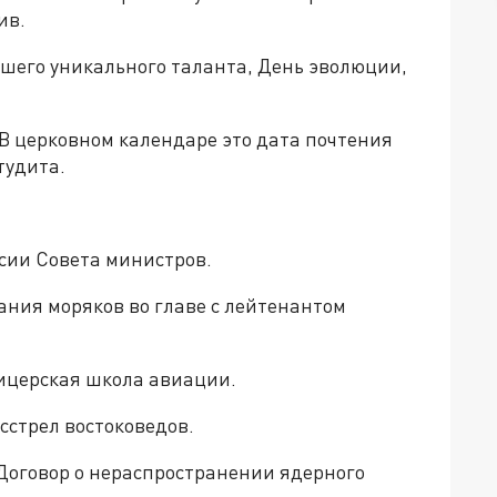
ив.
ашего уникального таланта, День эволюции,
В церковном календаре это дата почтения
тудита.
ссии Совета министров.
тания моряков во главе с лейтенантом
фицерская школа авиации.
сстрел востоковедов.
Договор о нераспространении ядерного