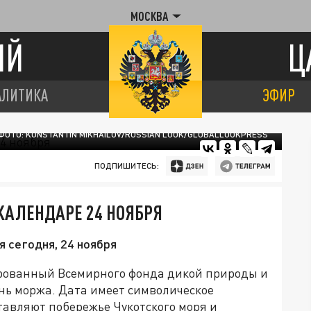
МОСКВА
ИЙ
Ц
АЛИТИКА
ЭФИР
ФОТО: KONSTANTIN MIKHAILOV/RUSSIAN LOOK/GLOBALLOOKPRESS
ПОДПИШИТЕСЬ:
КАЛЕНДАРЕ 24 НОЯБРЯ
 сегодня, 24 ноября
ированный Всемирного фонда дикой природы и
ь моржа. Дата имеет символическое
ставляют побережье Чукотского моря и