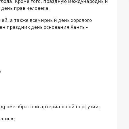
утбола. Кроме того, праздную международный
день прав человека.
чей, а также всемирный день хорового
лен праздник день основания Ханты-
;
ндроме обратной артериальной перфузии;
ение»;