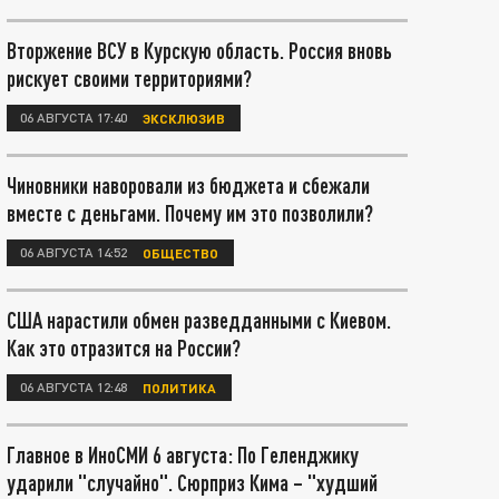
Вторжение ВСУ в Курскую область. Россия вновь
рискует своими территориями?
06 АВГУСТА 17:40
ЭКСКЛЮЗИВ
Чиновники наворовали из бюджета и сбежали
вместе с деньгами. Почему им это позволили?
06 АВГУСТА 14:52
ОБЩЕСТВО
США нарастили обмен разведданными с Киевом.
Как это отразится на России?
06 АВГУСТА 12:48
ПОЛИТИКА
Главное в ИноСМИ 6 августа: По Геленджику
ударили "случайно". Сюрприз Кима – "худший