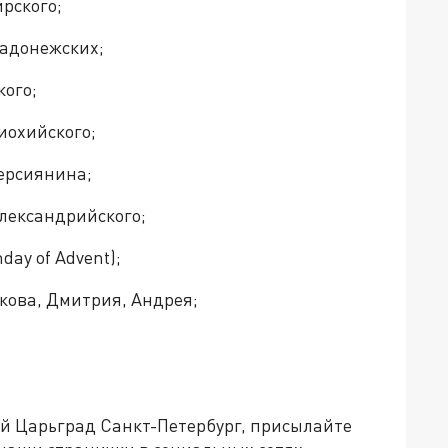
рского;
Радонежских;
кого;
иохийского;
ерсиянина;
лександрийского;
day of Advent);
Якова, Дмитрия, Андрея;
ей Царьград Санкт-Петербург, присылайте