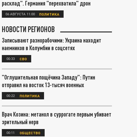
расклад". Германия "перехватила" дрон
06 АВГУСТА 11:00
ПОЛИТИКА
НОВОСТИ РЕГИОНОВ
Записывают разнорабочими: Украина находит
наемников в Колумбии в соцсетях
00:33
СВО
"Оглушительная пощёчина Западу": Путин
отправил на восток 13-тысяч военных
00:22
ПОЛИТИКА
Врач Козина: метанол в суррогате первым убивает
зрительный нерв
00:11
ОБЩЕСТВО