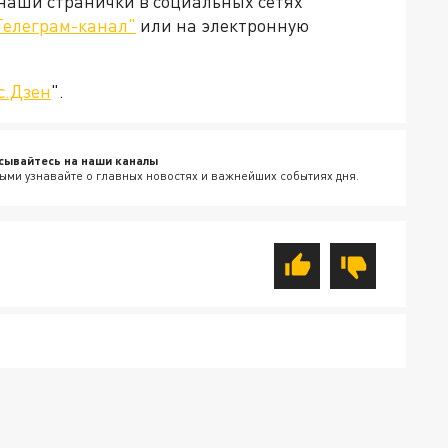
 наши странички в социальных сетях
Телеграм-канал"
или на электронную
с.Дзен
".
сывайтесь на наши каналы
ыми узнавайте о главных новостях и важнейших событиях дня.