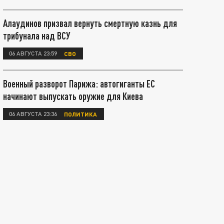
Алаудинов призвал вернуть смертную казнь для
трибунала над ВСУ
06 АВГУСТА 23:59
СВО
Военный разворот Парижа: автогиганты ЕС
начинают выпускать оружие для Киева
06 АВГУСТА 23:36
ПОЛИТИКА