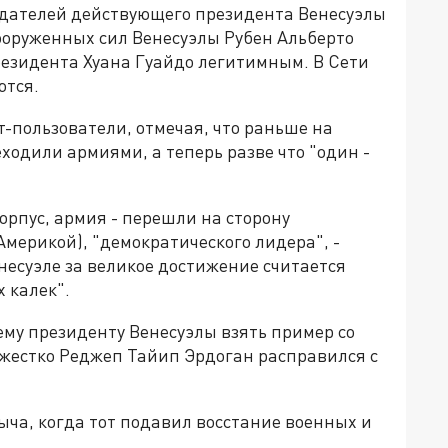
редателей действующего президента Венесуэлы
оруженных сил Венесуэлы Рубен Альберто
резидента Хуана Гуайдо легитимным. В Сети
ются.
т-пользователи, отмечая, что раньше на
ходили армиями, а теперь разве что "один -
корпус, армия - перешли на сторону
мерикой), "демократического лидера", -
енесуэле за великое достижение считается
 калек".
му президенту Венесуэлы взять пример со
к жестко Реджеп Тайип Эрдоган расправился с
ча, когда тот подавил восстание военных и