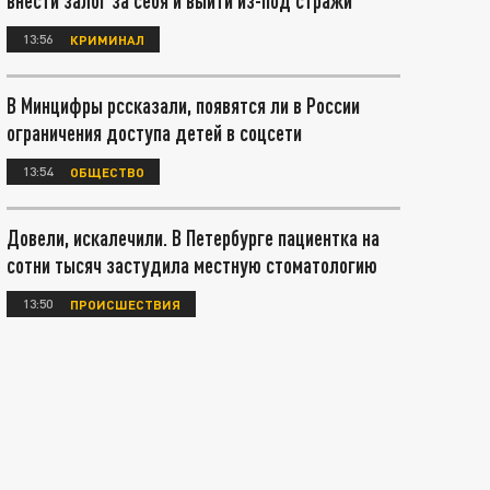
внести залог за себя и выйти из-под стражи
13:56
КРИМИНАЛ
В Минцифры рссказали, появятся ли в России
ограничения доступа детей в соцсети
13:54
ОБЩЕСТВО
Довели, искалечили. В Петербурге пациентка на
сотни тысяч застудила местную стоматологию
13:50
ПРОИСШЕСТВИЯ