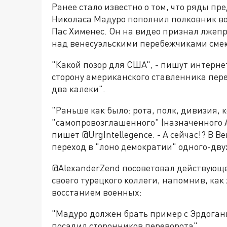
Ранее стало известно о том, что ряды п
Николаса Мадуро пополнил полковник во
Пас Хименес. Он на видео признал лжеп
над венесуэльскими перебежчиками сме
"Какой позор для США", - пишут интерне
сторону американского ставленника пере
два калеки".
"Раньше как было: рота, полк, дивизия, 
"самопровозглашенного" (назначенного А
пишет @UrgIntellegence. - А сейчас!? В В
переход в "лоно демократии" одного-двух
@AlexanderZend посоветовал действующе
своего турецкого коллеги, напомнив, ка
восстанием военных:
"Мадуро должен брать пример с Эрдоганы
посадил сторонников переворота".