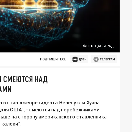
ФОТО: ЦАРЬГРАД
ПОДПИШИТЕСЬ:
ТИ СМЕЮТСЯ НАД
АМИ
а в стан лжепрезидента Венесуэлы Хуана
 для США", - смеются над перебежчиками
ньше на сторону американского ставленника
 калеки".