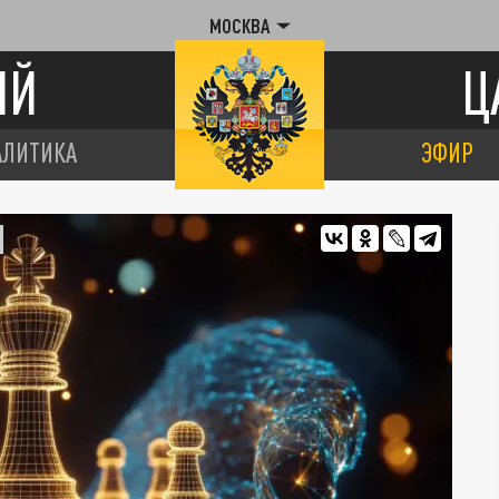
МОСКВА
ИЙ
Ц
АЛИТИКА
ЭФИР