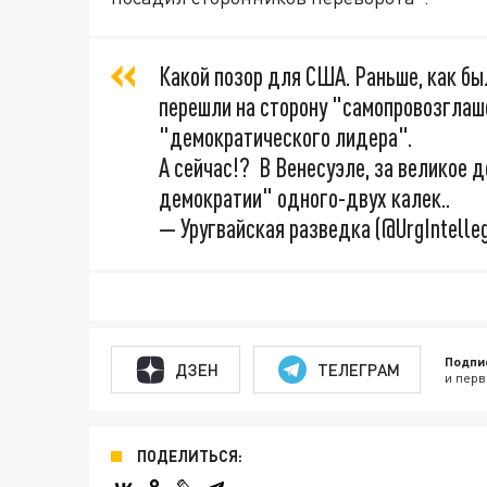
Какой позор для США. Раньше, как было
перешли на сторону "самопровозглаше
"демократического лидера".
А сейчас!? В Венесуэле, за великое 
демократии" одного-двух калек..
— Уругвайская разведка (@UrgIntelle
Подпи
ДЗЕН
ТЕЛЕГРАМ
и перв
ПОДЕЛИТЬСЯ: