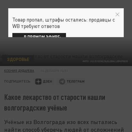
Товар пропал, штрафы остались: продавцы с
WB требуют ответов
В ПРЯМОМ ЭФИРЕ:
ЗДОРОВЬЕ
ФОТО: JULIO RIVALTA/GLOBALLOOKPRESS
КСЕНИЯ ДУДАРЕВА
14 ДЕКАБРЯ 14:01
ПОДПИШИТЕСЬ:
Какое лекарство от старости нашли
волгоградские учёные
Учёные из Волгограда изо всех пытались
найти способ уберечь людей от осложнений