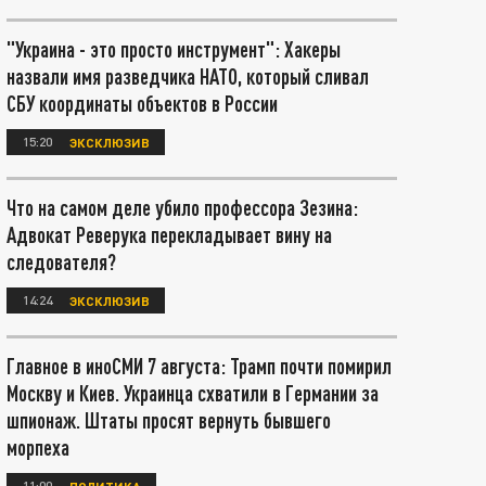
"Украина - это просто инструмент": Хакеры
назвали имя разведчика НАТО, который сливал
СБУ координаты объектов в России
15:20
ЭКСКЛЮЗИВ
Что на самом деле убило профессора Зезина:
Адвокат Реверука перекладывает вину на
следователя?
14:24
ЭКСКЛЮЗИВ
Главное в иноСМИ 7 августа: Трамп почти помирил
Москву и Киев. Украинца схватили в Германии за
шпионаж. Штаты просят вернуть бывшего
морпеха
11:00
ПОЛИТИКА