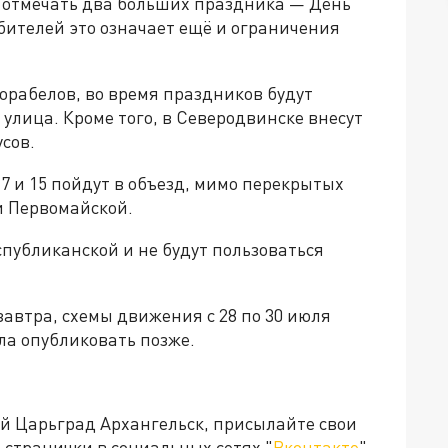
т отмечать два больших праздника — День
бителей это означает ещё и ограничения
орабелов, во время праздников будут
улица. Кроме того, в Северодвинске внесут
сов.
7 и 15 пойдут в объезд, мимо перекрытых
 и Первомайской.
спубликанской и не будут пользоваться
завтра, схемы движения с 28 по 30 июля
а опубликовать позже.
ей Царьград Архангельск, присылайте свои
странички в социальных сетях "
Вконтакте
",