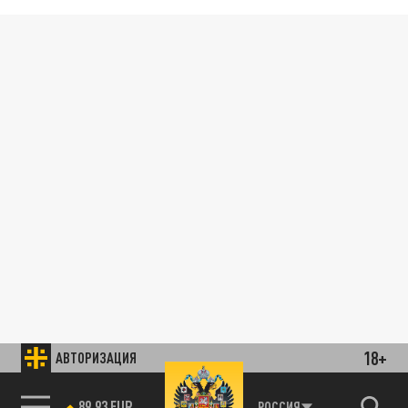
18+
АВТОРИЗАЦИЯ
89.93 EUR
РОССИЯ