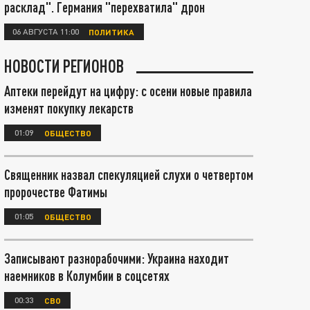
расклад". Германия "перехватила" дрон
06 АВГУСТА 11:00
ПОЛИТИКА
НОВОСТИ РЕГИОНОВ
Аптеки перейдут на цифру: с осени новые правила
изменят покупку лекарств
01:09
ОБЩЕСТВО
Священник назвал спекуляцией слухи о четвертом
пророчестве Фатимы
01:05
ОБЩЕСТВО
Записывают разнорабочими: Украина находит
наемников в Колумбии в соцсетях
00:33
СВО