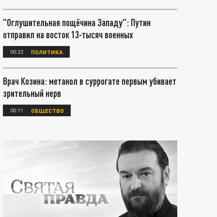
"Оглушительная пощёчина Западу": Путин
отправил на восток 13-тысяч военных
00:22
ПОЛИТИКА
Врач Козина: метанол в суррогате первым убивает
зрительный нерв
00:11
ОБЩЕСТВО