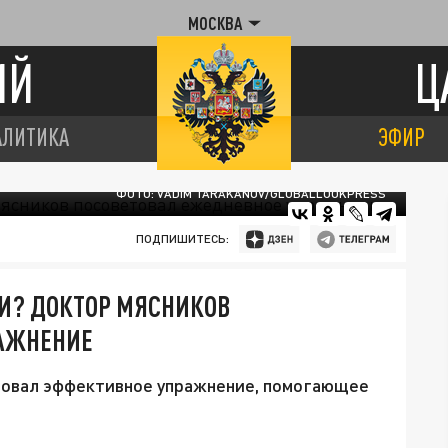
МОСКВА
ИЙ
Ц
АЛИТИКА
ЭФИР
ФОТО: VADIM TARAKANOV/GLOBALLOOKPRESS
ПОДПИШИТЕСЬ:
ИИ? ДОКТОР МЯСНИКОВ
АЖНЕНИЕ
товал эффективное упражнение, помогающее