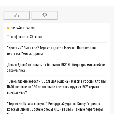
ЧИТАЙТЕ ТАКЖЕ:
Технофашисты XXI века
"Кротами" были все? Теракт в центре Москвы: На генералов
охотятся "живые дроны"
Даня с Дашей спаслись от боевиков ВСУ. Но беды для малышей не
закончились
"Очень плохие новости": Большая ошибка Palantir в России. Страны
НАТО впервые за СВО остановили поставки оружия. ВСУ теряют
приграничье?
"Терпение Путина лопнуло". Рекордный удар по Киеву "пересёк
красные линии". Особые спецы КНДР на ЛБС? Тайные переговоры