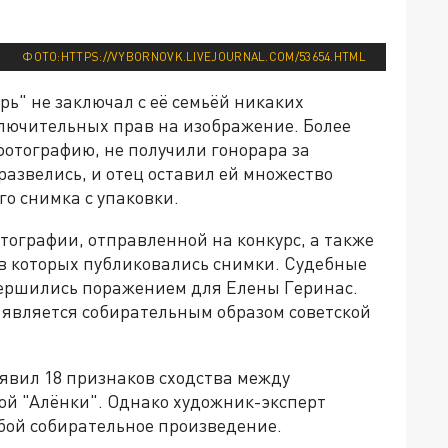
ФОТО:HTTPS://VYBORNOVK.LIVEJOURNAL.COM/53654.HTML
рь" не заключал с её семьёй никаких
ключительных прав на изображение. Более
 фотографию, не получили гонорара за
азвелись, и отец оставил ей множество
о снимка с упаковки.
тографии, отправленной на конкурс, а также
 в которых публиковались снимки. Судебные
вершились поражением для Елены Геринас.
 является собирательным образом советской
явил 18 признаков сходства между
ой "Алёнки". Однако художник-эксперт
обой собирательное произведение.