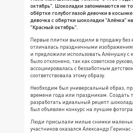
октябрь". Шоколадки запоминаются не то
обёртке голубоглазой девочки в косынке
девочка с обертки шоколадки "Алёнка" на
"Красный октябрь".
Первые плитки выходили в продажу без 
отличалась праздничными изображениям
и предложили использовать Алёнушку с 
было отклонено, так как советское руково
ассоциировалась с беззаботным детством
соответствовала этому образу.
Необходим был универсальный образ, пр
времени года или праздникам. Создать т
разработать идеальный рецепт шоколада.
был объявлен конкурс на лучшие фотогр
Люди присылали милые снимки маленьки
участников оказался Александр Геринас