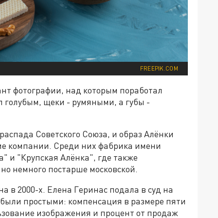
FREEPIK.COM
нт фотографии, над которым поработал
 голубым, щеки - румяными, а губы -
распада Советского Союза, и образ Алёнки
ие компании. Среди них фабрика имени
" и "Крупская Алёнка", где также
 но немного постарше московской.
а в 2000-х. Елена Геринас подала в суд на
 были простыми: компенсация в размере пяти
ьзование изображения и процент от продаж