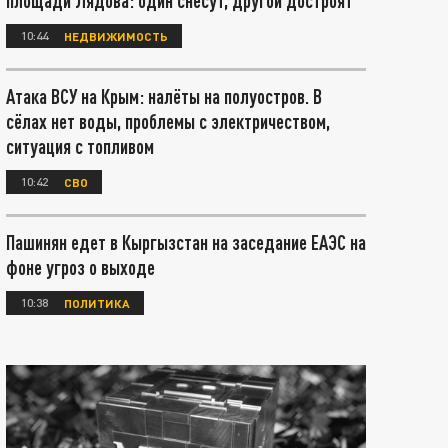
площади Лядова: один снесут, другой достроят
10:44
НЕДВИЖИМОСТЬ
Атака ВСУ на Крым: налёты на полуостров. В
сёлах нет воды, проблемы с электричеством,
ситуация с топливом
10:42
СВО
Пашинян едет в Кыргызстан на заседание ЕАЭС на
фоне угроз о выходе
10:38
ПОЛИТИКА