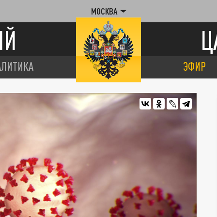
МОСКВА
ИЙ
Ц
АЛИТИКА
ЭФИР