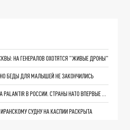
ОСКВЫ: НА ГЕНЕРАЛОВ ОХОТЯТСЯ "ЖИВЫЕ ДРОНЫ"
. НО БЕДЫ ДЛЯ МАЛЫШЕЙ НЕ ЗАКОНЧИЛИСЬ
"ОЧЕНЬ ПЛОХИЕ НОВОСТИ": БОЛЬШАЯ ОШИБКА PALANTIR В РОССИИ. СТРАНЫ НАТО ВПЕРВЫЕ ЗА СВО ОСТАНОВИЛИ ПОСТАВКИ ОРУЖИЯ. ВСУ ТЕРЯЮТ ПРИГРАНИЧЬЕ?
О ИРАНСКОМУ СУДНУ НА КАСПИИ РАСКРЫТА