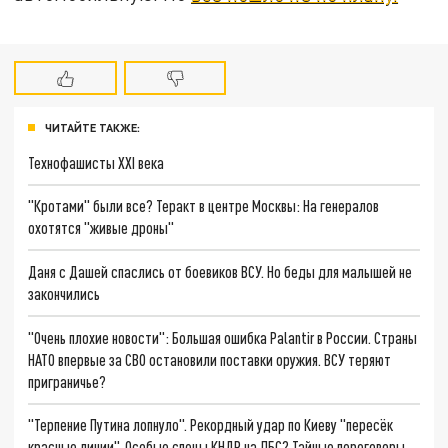
ЧИТАЙТЕ ТАКЖЕ:
Технофашисты XXI века
"Кротами" были все? Теракт в центре Москвы: На генералов
охотятся "живые дроны"
Даня с Дашей спаслись от боевиков ВСУ. Но беды для малышей не
закончились
"Очень плохие новости": Большая ошибка Palantir в России. Страны
НАТО впервые за СВО остановили поставки оружия. ВСУ теряют
приграничье?
"Терпение Путина лопнуло". Рекордный удар по Киеву "пересёк
красные линии". Особые спецы КНДР на ЛБС? Тайные переговоры