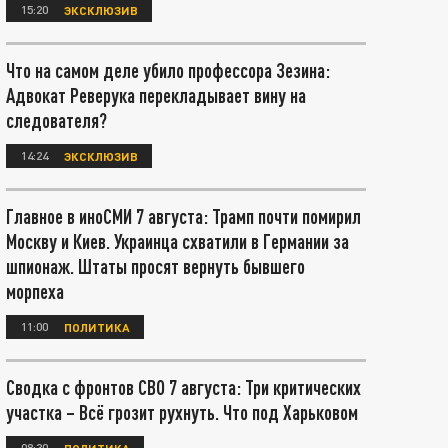
15:20
ЭКСКЛЮЗИВ
Что на самом деле убило профессора Зезина:
Адвокат Реверука перекладывает вину на
следователя?
14:24
ЭКСКЛЮЗИВ
Главное в иноСМИ 7 августа: Трамп почти помирил
Москву и Киев. Украинца схватили в Германии за
шпионаж. Штаты просят вернуть бывшего
морпеха
11:00
ПОЛИТИКА
Сводка с фронтов СВО 7 августа: Три критических
участка – Всё грозит рухнуть. Что под Харьковом
08:30
ПОЛИТИКА