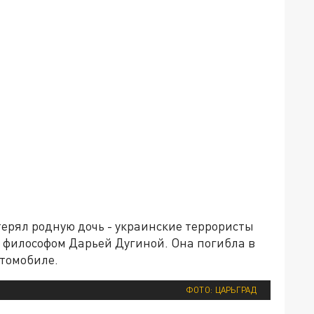
терял родную дочь - украинские террористы
 философом Дарьей Дугиной. Она погибла в
втомобиле.
ФОТО: ЦАРЬГРАД