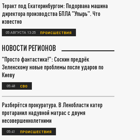
Теракт под Екатеринбургом: Подорвана машина
директора производства БПЛА "Упырь". Что
известно
05 АВГУСТА 13:25
ПРОИСШЕСТВИЯ
НОВОСТИ РЕГИОНОВ
"Просто фантастика!": Соскин предрёк
Зеленскому новые проблемы после ударов по
Киеву
05:48
СВО
Разберётся прокуратура. В Ленобласти катер
протаранил надувной матрас с двумя
несовершеннолетними
05:41
ПРОИСШЕСТВИЯ