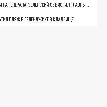
"МЫ ВАС ЗАСТАВИМ": ЖУТКИЕ ДЕТАЛИ ОХОТЫ НА ГЕНЕРАЛА. ЗЕЛЕНСКИЙ ОБЪЯСНИЛ ГЛАВНЫЙ СМЫСЛ ТЕРАКТА В ЦЕНТРЕ МОСКВЫ
АТИЛ ПЛЯЖ В ГЕЛЕНДЖИКЕ В КЛАДБИЩЕ