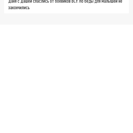
Даня с Дашей спаслись от боевиков ВСУ. Но беды для малышей не
закончились