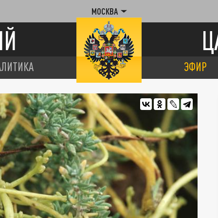
МОСКВА
ИЙ
Ц
АЛИТИКА
ЭФИР