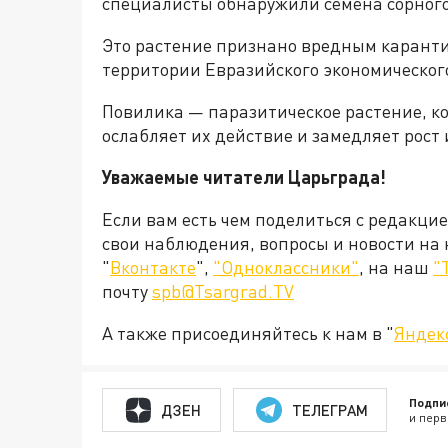
специалисты обнаружили семена сорного
Это растение признано вредным карант
территории Евразийского экономического
Повилика — паразитическое растение, ко
ослабляет их действие и замедляет рост 
Уважаемые читатели Царьграда!
Если вам есть чем поделиться с редакци
свои наблюдения, вопросы и новости на
"
Вконтакте
",
"Одноклассники"
, на наш
"
почту
spb@Tsargrad.TV
А также присоединяйтесь к нам в "
Яндек
Подпи
ДЗЕН
ТЕЛЕГРАМ
и перв