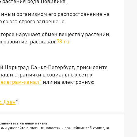
 растения рода Повилика.
инным организмом его распространение на
 союза строго запрещено.
торое нарушает обмен веществ у растений,
и развитие, рассказал
78.ru
.
ей Царьград Санкт-Петербург, присылайте
 наши странички в социальных сетях
Телеграм-канал"
или на электронную
с.Дзен
".
сывайтесь на наши каналы
ыми узнавайте о главных новостях и важнейших событиях дня.