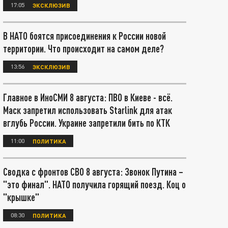
17:05
ЭКСКЛЮЗИВ
В НАТО боятся присоединения к России новой
территории. Что происходит на самом деле?
13:56
ЭКСКЛЮЗИВ
Главное в ИноСМИ 8 августа: ПВО в Киеве - всё.
Маск запретил использовать Starlink для атак
вглубь России. Украине запретили бить по КТК
11:00
ПОЛИТИКА
Сводка с фронтов СВО 8 августа: Звонок Путина –
"это финал". НАТО получила горящий поезд. Коц о
"крышке"
08:30
ПОЛИТИКА