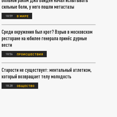
Больной раком Джо Байден начал испытывать
сильные боли, у него пошли метастазы
18:59
В МИРЕ
Среди окружения был крот? Взрыв в московском
ресторане на юбилее генерала принёс дурные
вести
18:56
ПРОИСШЕСТВИЯ
Старости не существует: ментальный атлетизм,
который возвращает телу молодость
18:28
ОБЩЕСТВО